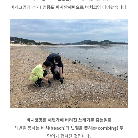
비치코밍의 성지!
영종도 마시안해변으로 비치코밍
다녀왔습니다.
비치코밍은 해변가에 버려진 쓰레기를 줍는일
로
해변을 뜻하는
비치(beach)
와
빗질을 뜻하는(combing)
두
단어가 합쳐진 것입니다.