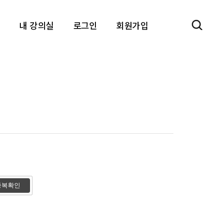
sear
내 강의실
로그인
회원가입
 따라하기
공지사항
 사례
자유게시판
캔두 애니메이션
문의하기
 함께해요
 왜 중요할까
중복확인