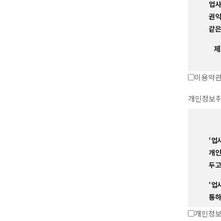
업사
권익
같은
제
이용약관
개인정보
제
‘업
개인
두고
‘업
통하
개인정보
제