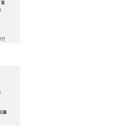
 및
과
관련
및
함)와
을
니다.
다.
지)을
이