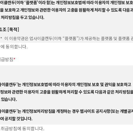
이클캔두(이하 ‘플랫폼’이라 함)는 개인정보보호법에 따라 이용자의 개인정보 보호
을 보호하고 개인정보와 관련한 이용자의 고충을 원활하게 처리할 수 있도록 다음
 처리방침을 두고 있습니다.
1조 [목적]
이 이용약관은 업사이클캔두(이하 “플랫폼”)가 제공하는 플랫폼 및 플랫폼 
제반 서비스(이하 “서비스”) 이용과 관련하여 회원과 플랫폼간의 권리∙의무 
에 동의합니다.
책임사항, 기타 필요한 사항을 규정함을 목적으로 합니다.
취급방침
*
2조 [용어의 정의]
본 약관에서 사용하는 용어의 정의는 다음과 같습니다.
사이클캔두’는 개인정보보호법에 따라 이용자의 개인정보 보호 및 권익을 보호하고
“서비스”라 함은 구현되는 단말기(PC, 휴대용단말기 등의 각종 유무선 장치를 포
정보와 관련한 이용자의 고충을 원활하게 처리할 수 있도록 다음과 같은 처리방침
상관없이 회원이 이용할 수 있는 플랫폼 홈페이지 및 플랫폼 관련 서비스를 의미합
 있습니다.
“회원”이란 플랫폼의 교육사업에 참여하기 위해 서비스를 이용하는 자를 의미합니
사이클캔두’는 개인정보처리방침을 개정하는 경우 웹사이트 공지사항(또는 개별공
“아이디(ID)”라 함은 회원의 식별과 서비스 이용을 위하여 회원이 정하고 플랫폼
여 공지할 것입니다.
승인하는 문자와 숫자의 조합을 의미합니다.
“비밀번호”라 함은 회원이 부여받은 아이디와 일치되는 회원임을 확인하고
취급방침에 동의합니다.
 1조 개인정보의 처리 목적