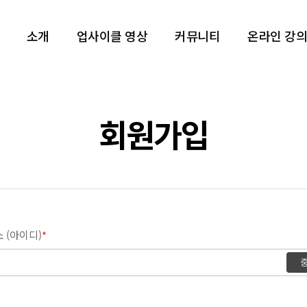
소개
업사이클 영상
커뮤니티
온라인 강의
업사이클이란?
업사이클
회원가입
업사이클캔두 소개
업사이클
플랫폼 소개
업사이클
업사이클
업사이클
 (아이디)
*