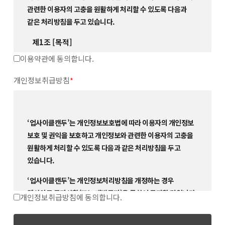
관련한 이용자의 고충을 원활하게 처리할 수 있도록 다음과
같은 처리방침을 두고 있습니다.
제1조 [목적]
이 이용약관은 업사이클캔두(이하 “플랫폼”)가
이용약관에 동의합니다.
제공하는 플랫폼 및 플랫폼 관련 제반 서비스(이하
개인정보취급방침
*
“서비스”) 이용과 관련하여 회원과 플랫폼간의 권리∙
의무 및 책임사항, 기타 필요한 사항을 규정함을
목적으로 합니다.
‘업사이클캔두’는 개인정보보호법에 따라 이용자의 개인정보
보호 및 권익을 보호하고 개인정보와 관련한 이용자의 고충을
제2조 [용어의 정의]
원활하게 처리할 수 있도록 다음과 같은 처리방침을 두고
본 약관에서 사용하는 용어의 정의는 다음과
있습니다.
같습니다.
‘업사이클캔두’는 개인정보처리방침을 개정하는 경우
“서비스”라 함은 구현되는 단말기(PC, 휴대용단말기
웹사이트 공지사항(또는 개별공지)을 통하여 공지할 것입니다.
등의 각종 유무선 장치를 포함)와 상관없이 회원이
개인정보취급방침에 동의합니다.
이용할 수 있는 플랫폼 홈페이지 및 플랫폼 관련
제 1조 개인정보의 처리 목적
서비스를 의미합니다.